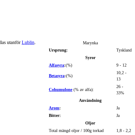
dlas utanför
Lublin
.
Marynka
Ursprung:
Tyskland
Syror
Alfasyra
:
(%)
9 - 12
10,2 -
Betasyra
:
(%)
13
26 -
Cohumulone
(% av alfa):
33%
Användning
Arom
:
Ja
Bitter:
Ja
Oljor
Total mängd oljor / 100g torkad
1,8 - 2,2