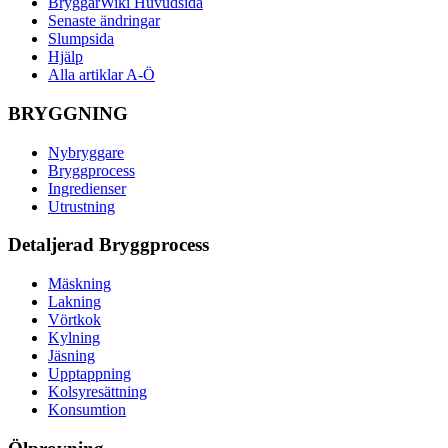
BryggarWiki Huvudsida
Senaste ändringar
Slumpsida
Hjälp
Alla artiklar A-Ö
BRYGGNING
Nybryggare
Bryggprocess
Ingredienser
Utrustning
Detaljerad Bryggprocess
Mäskning
Lakning
Vörtkok
Kylning
Jäsning
Upptappning
Kolsyresättning
Konsumtion