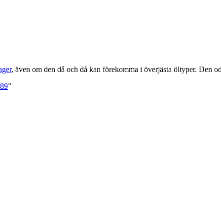
ager
, även om den då och då kan förekomma i överjästa öltyper. Den o
489
”