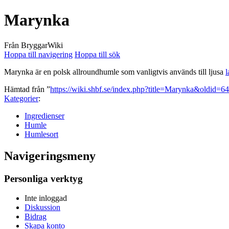
Marynka
Från BryggarWiki
Hoppa till navigering
Hoppa till sök
Marynka är en polsk allroundhumle som vanligtvis används till ljusa
l
Hämtad från ”
https://wiki.shbf.se/index.php?title=Marynka&oldid=6
Kategorier
:
Ingredienser
Humle
Humlesort
Navigeringsmeny
Personliga verktyg
Inte inloggad
Diskussion
Bidrag
Skapa konto