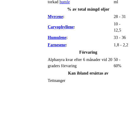
torkad
humle
ml
% av total mängd oljor
Myrcene
:
28 - 31
10 -
Caryophyllene
:
12,5
Humulene
:
33 - 36
Farnesene
:
1,8 - 2,2
Förvaring
Alphasyra kvar efter 6 månader vid 20
50 -
graders förvaring
60%
Kan ibland ersättas av
Tettnanger