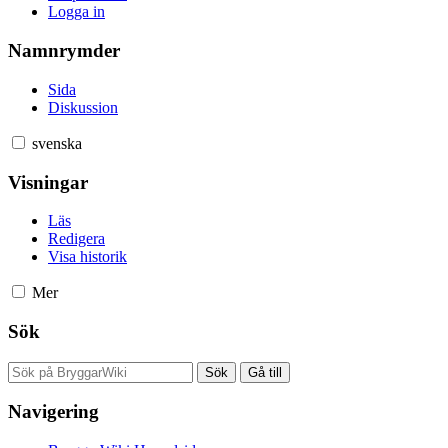
Logga in
Namnrymder
Sida
Diskussion
svenska
Visningar
Läs
Redigera
Visa historik
Mer
Sök
Navigering