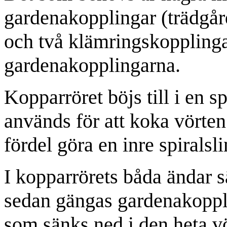
gardenakopplingar (trädgår
och två klämringskoppling
gardenakopplingarna.
Kopparröret böjs till i en sp
används för att koka vörten
fördel göra en inre spiralsli
I kopparrörets båda ändar s
sedan gängas gardenakoppl
som sänks ned i den heta vö