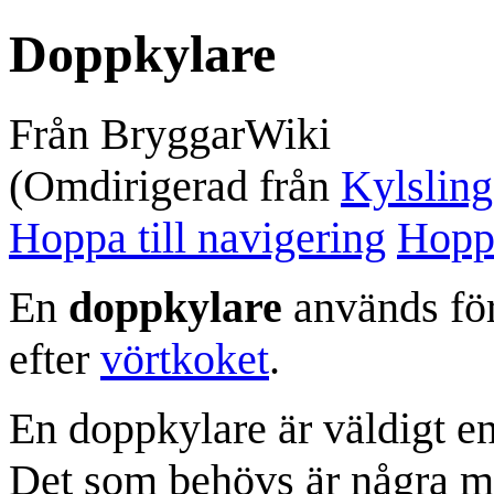
Doppkylare
Från BryggarWiki
(Omdirigerad från
Kylsling
Hoppa till navigering
Hoppa
En
doppkylare
används för
efter
vörtkoket
.
En doppkylare är väldigt enk
Det som behövs är några m