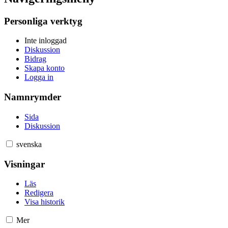
Personliga verktyg
Inte inloggad
Diskussion
Bidrag
Skapa konto
Logga in
Namnrymder
Sida
Diskussion
svenska
Visningar
Läs
Redigera
Visa historik
Mer