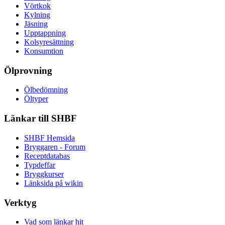
Vörtkok
Kylning
Jäsning
Upptappning
Kolsyresättning
Konsumtion
Ölprovning
Ölbedömning
Öltyper
Länkar till SHBF
SHBF Hemsida
Bryggaren - Forum
Receptdatabas
Typdeffar
Bryggkurser
Länksida på wikin
Verktyg
Vad som länkar hit