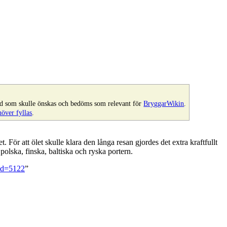
.
 vad som skulle önskas och bedöms som relevant för
BryggarWikin
.
höver fyllas
.
. För att ölet skulle klara den långa resan gjordes det extra kraftfullt
polska, finska, baltiska och ryska portern.
did=5122
”