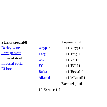
Imperial stout
Starka specialöl
Barley wine
Öltyp
:
{{{Öltyp}}}
Foreign stout
Färg
:
{{{Färg}}}
Imperial stout
OG
:
{{{OG}}}
Imperial porter
FG
:
{{{FG}}}
Eisbock
Beska
:
{{{Beska}}}
Alkohol
:
{{{Alkohol}}}
Exempel på öl
{{{Exempel}}}