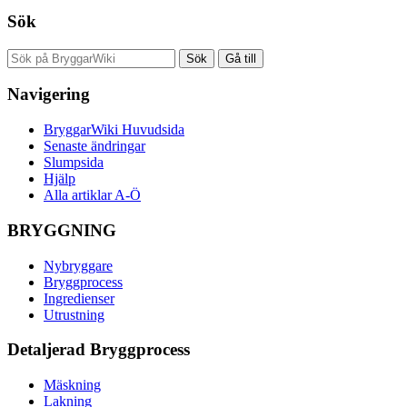
Sök
Navigering
BryggarWiki Huvudsida
Senaste ändringar
Slumpsida
Hjälp
Alla artiklar A-Ö
BRYGGNING
Nybryggare
Bryggprocess
Ingredienser
Utrustning
Detaljerad Bryggprocess
Mäskning
Lakning