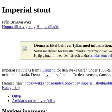
Imperial stout
Från BryggarWiki
Hoppa till navigering
Hoppa till sök
Denna artikel behöver fyllas med information
Sidan innehåller för tillfället mindre information än
Hjälp gärna till med den här och andra
artiklar som be
Imperial stout
togs fram i
England
för den ryska tsaren under 1800-talet
och alkoholstarkt. Denna öltyp blev förebild för den svenska, danska, 
Hämtad från ”
https://wiki.shbf.se/index.php?title=Imperial_stout&ol
Kategorier
:
Öltyp
Artiklar som behöver fyllas
Navigeringsmeny